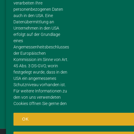
im Gestüt Margarethenhof
verarbeiten Ihre
Inhaberin Sarah Doetsch
personenbezogenen Daten
Mohlenweg 4
auch in den USA. Eine
56626 Andernach
Datenübermittlung an
Unternehmen in den USA
Mobil: 01 51 / 28 24 40 86
erfolgt auf der Grundlage
E-Mail:
eines
hofladen@gestuet-margarethenhof.de
Angemessenheitsbeschlusses
der Europäischen
ÖFFNUNGSZEITEN
Kommission im Sinne von Art.
45 Abs. 3 DS-GVO, worin
Di – Fr: 10 – 13 Uhr / 15 – 17 Uhr Sa: 10 – 13 Uhr, So +
festgelegt wurde, dass in den
Mo: Ruhetag
USA ein angemessenes
Schutzniveau vorhanden ist.
Bitte beachtet, dass sich unsere Öffnungszeiten je nach
Für weitere Informationen zu
den von uns verwendeten
Nachfrage und Jahreszeit ändern können.
Cookies öffnen Sie gerne den
OK