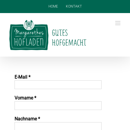
Zum
HOME
KONTAKT
Inhalt
springen
E-Mail
*
Vorname
*
Nachname
*