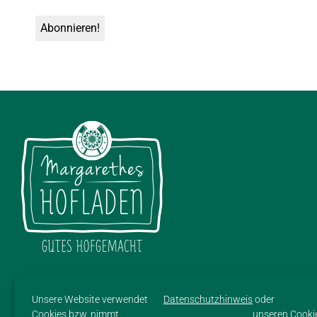
SITEMAP
Unsere Website verwendet
Datenschutzhinweis
oder
HOME
Cookies bzw. nimmt
unseren Cooki