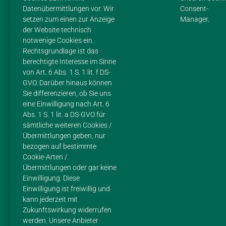
Datenübermittlungen vor. Wir
Consent-
setzen zum einen zur Anzeige
Manager.
HOF
der Website technisch
notwenige Cookies ein.
PRODUKTE
Rechtsgrundlage ist das
berechtigte Interesse im Sinne
IMPRESSIONEN
von Art. 6 Abs. 1 S. 1 lit. f DS-
GVO. Darüber hinaus können
FLEISCH
Sie differenzieren, ob Sie uns
eine Einwilligung nach Art. 6
REZEPTE
Abs. 1 S. 1 lit. a DS-GVO für
sämtliche weiteren Cookies /
IMPRESSUM
Übermittlungen geben, nur
bezogen auf bestimmte
DATENSCHUTZ
Cookie-Arten /
Übermittlungen oder gar keine
Einwilligung. Diese
Einwilligung ist freiwillig und
KONTAKT
kann jederzeit mit
Zukunftswirkung widerrufen
Margarethes Hofladen
werden. Unsere Anbieter