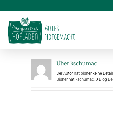
Zum
Inhalt
springen
Über
kschumac
Der Autor hat bisher keine Deta
Bisher hat kschumac, 0 Blog Be