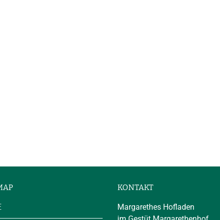
MAP
KONTAKT
E
Margarethes Hofladen
im Gestüt Margarethenhof