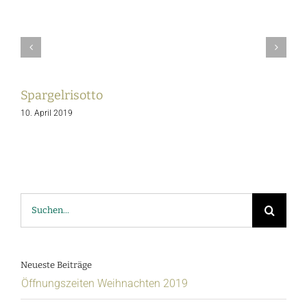
Spargelrisotto
S
10. April 2019
1
Suche
nach:
Neueste Beiträge
Öffnungszeiten Weihnachten 2019