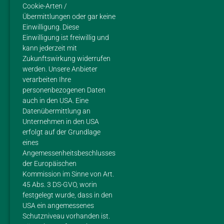
DATENSCHUTZ
Cookie-Arten /
Übermittlungen oder gar keine
Einwilligung. Diese
Einwilligung ist freiwillig und
KONTAKT
kann jederzeit mit
Zukunftswirkung widerrufen
Margarethes Hofladen
werden. Unsere Anbieter
im Gestüt Margarethenhof
verarbeiten Ihre
Inhaberin Sarah Doetsch
personenbezogenen Daten
Mohlenweg 4
auch in den USA. Eine
56626 Andernach
Datenübermittlung an
Unternehmen in den USA
Mobil: 01 51 / 28 24 40 86
erfolgt auf der Grundlage
E-Mail:
eines
hofladen@gestuet-margarethenhof.de
Angemessenheitsbeschlusses
der Europäischen
ÖFFNUNGSZEITEN
Kommission im Sinne von Art.
45 Abs. 3 DS-GVO, worin
Di – Fr: 10 – 13 Uhr / 15 – 17 Uhr Sa: 10 – 13 Uhr, So +
festgelegt wurde, dass in den
Mo: Ruhetag
USA ein angemessenes
Schutzniveau vorhanden ist.