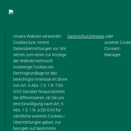
SITEMAP
Unsere Website verwendet
Datenschutzhinweis
oder
HOME
Cookies bzw. nimmt
unseren Cooki
Datenübermittlungen vor. Wir
Consent-
setzen zum einen zur Anzeige
Manager.
HOF
der Website technisch
notwenige Cookies ein.
PRODUKTE
Rechtsgrundlage ist das
berechtigte Interesse im Sinne
IMPRESSIONEN
von Art. 6 Abs. 1 S. 1 lit. f DS-
GVO. Darüber hinaus können
FLEISCH
Sie differenzieren, ob Sie uns
eine Einwilligung nach Art. 6
REZEPTE
Abs. 1 S. 1 lit. a DS-GVO für
sämtliche weiteren Cookies /
IMPRESSUM
Übermittlungen geben, nur
bezogen auf bestimmte