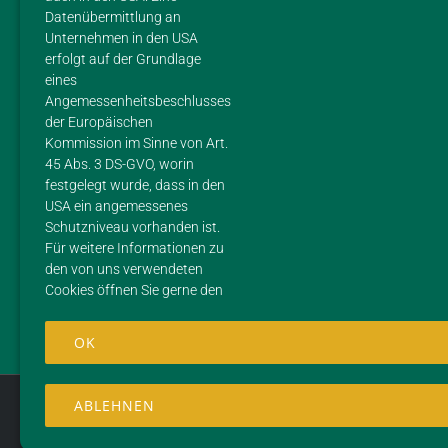
56626 Andernach
Datenübermittlung an
Unternehmen in den USA
Mobil: 01 51 / 28 24 40 86
erfolgt auf der Grundlage
eines
E-Mail:
hofladen@gestuet-margarethenhof.de
Angemessenheitsbeschlusses
der Europäischen
ÖFFNUNGSZEITEN
Kommission im Sinne von Art.
45 Abs. 3 DS-GVO, worin
Di – Fr: 10 – 13 Uhr / 15 – 17 Uhr Sa: 10 – 13 Uhr, So +
festgelegt wurde, dass in den
USA ein angemessenes
Mo: Ruhetag
Schutzniveau vorhanden ist.
Bitte beachtet, dass sich unsere Öffnungszeiten je nach
Für weitere Informationen zu
den von uns verwendeten
Nachfrage und Jahreszeit ändern können.
Cookies öffnen Sie gerne den
OK
Internet by
BLUE VISION Internet & Multimedia GmbH
ABLEHNEN
Facebook
Instagram