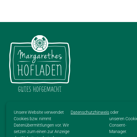
SITEMAP
Unsere Website verwendet
Datenschutzhinweis
oder
Cookies bzw. nimmt
unseren Cooki
HOME
Datenübermittlungen vor. Wir
Consent-
setzen zum einen zur Anzeige
Manager.
HOF