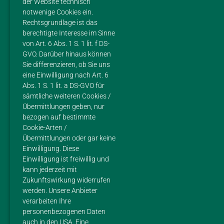
der Website technisch
notwenige Cookies ein.
PRODUKTE
Rechtsgrundlage ist das
berechtigte Interesse im Sinne
IMPRESSIONEN
von Art. 6 Abs. 1 S. 1 lit. f DS-
GVO. Darüber hinaus können
FLEISCH
Sie differenzieren, ob Sie uns
eine Einwilligung nach Art. 6
REZEPTE
Abs. 1 S. 1 lit. a DS-GVO für
sämtliche weiteren Cookies /
IMPRESSUM
Übermittlungen geben, nur
bezogen auf bestimmte
Cookie-Arten /
DATENSCHUTZ
Übermittlungen oder gar keine
Einwilligung. Diese
Einwilligung ist freiwillig und
KONTAKT
kann jederzeit mit
Zukunftswirkung widerrufen
Margarethes Hofladen
werden. Unsere Anbieter
im Gestüt Margarethenhof
verarbeiten Ihre
Inhaberin Sarah Doetsch
personenbezogenen Daten
Mohlenweg 4
auch in den USA. Eine