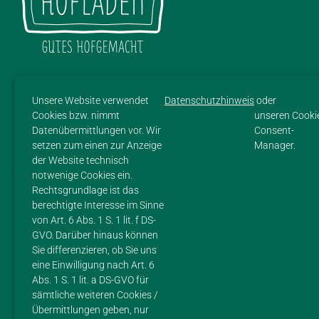
SITEMAP
Unsere Website verwendet
Datenschutzhinweis
oder
HOME
Cookies bzw. nimmt
unseren Cooki
Datenübermittlungen vor. Wir
Consent-
setzen zum einen zur Anzeige
Manager.
HOF
der Website technisch
notwenige Cookies ein.
PRODUKTE
Rechtsgrundlage ist das
berechtigte Interesse im Sinne
IMPRESSIONEN
von Art. 6 Abs. 1 S. 1 lit. f DS-
GVO. Darüber hinaus können
FLEISCH
Sie differenzieren, ob Sie uns
eine Einwilligung nach Art. 6
REZEPTE
Abs. 1 S. 1 lit. a DS-GVO für
sämtliche weiteren Cookies /
IMPRESSUM
Übermittlungen geben, nur