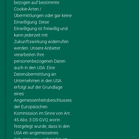
bezogen auf bestimmte
DATENSCHUTZ
Cookie-Arten /
Übermittlungen oder gar keine
Einwilligung. Diese
Einwilligung ist freiwillig und
KONTAKT
kann jederzeit mit
Zukunftswirkung widerrufen
Margarethes Hofladen
werden. Unsere Anbieter
im Gestüt Margarethenhof
verarbeiten Ihre
Inhaberin Sarah Doetsch
personenbezogenen Daten
Mohlenweg 4
auch in den USA. Eine
56626 Andernach
Datenübermittlung an
Unternehmen in den USA
Mobil: 01 51 / 28 24 40 86
erfolgt auf der Grundlage
E-Mail:
eines
hofladen@gestuet-margarethenhof.de
Angemessenheitsbeschlusses
der Europäischen
ÖFFNUNGSZEITEN
Kommission im Sinne von Art.
45 Abs. 3 DS-GVO, worin
Di – Fr: 10 – 13 Uhr / 15 – 17 Uhr Sa: 10 – 13 Uhr, So +
festgelegt wurde, dass in den
Mo: Ruhetag
USA ein angemessenes