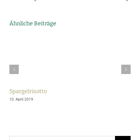
Ähnliche Beiträge
Spargelrisotto
S
10. April 2019
1
Suche